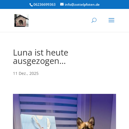
06236699363
info@zottelpfoten.de
Luna ist heute
ausgezogen…
11 Dez., 2025